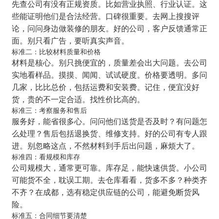
先查公司有没有正规资质。比如营业执照、行业认证。这
些能证明他们是合法经营。口碑很重要。去网上搜搜评
论，问问身边做装修的朋友。好的公司，客户反馈通常正
面。别只看广告，要听真实声音。
标准二：比较材料质量和价格
材料是核心。别只挑便宜的，质量差会出大问题。去公司
实地看样品。摸摸、闻闻、试试硬度。价格要透明。多问
几家，比比总价，包括运费和安装费。记住，便宜没好
货，贵的不一定合适。找性价比高的。
标准三：考察服务和售后
服务好，能省很多心。问问他们送货是否及时？有问题怎
么处理？售后包括退换货、维修支持。好的公司有专人跟
进。别忽略这点，不然材料到手后出问题，麻烦大了。
标准四：看规模和库存
公司规模大，通常更可靠。库存足，能快速供货。小公司
可能货不全，耽误工期。去仓库看看，货多不多？种类齐
不齐？在成都，选有稳定供应链的公司，能避免断货风
险。
标准五：合同细节要清楚