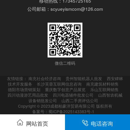
移动热线：17345725165
公司邮箱：scyueyismcom@126.com
微信二维码
友情链接：
南充社会经济咨询
贵州智能机器人批发
西安碑林
技术开发服务
长沙芙蓉互联网信息咨询
南充建筑材料销售
德阳市场营销策划
重庆数字创意产品展览
乐山互联网销售
四川动漫游艺用品批发
四川电器辅件批发公司
山西智农机械
设备销批发公司
山西二手房评估公司
Copyright © 2023成都柏豪洋贸易有限公司 版权所有
备案号：蜀ICP备2025143383号-1
网站首页
电话咨询